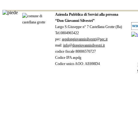
Azienda Pubblica di Servizi alla persona
“Don Giovanni Silvestri”
Largo S.Giuseppe n° 7 Castellana Grotte (Ba)
Tel.0804965422
pec:
aspdongiovannisilvestri@pec.it
mail:
info@dongiovannisilvestri.it
codice fiscale 80006570727
Codice IPA aspdg
Codice unico AOO: AE698D4